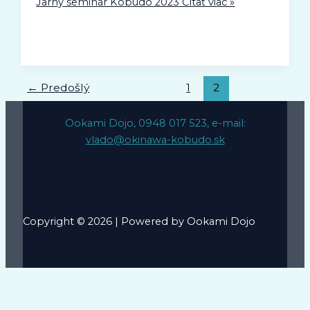
Jarný seminár Kobudo 2023
Čítať viac »
←
Predošlý
1
2
Ookami Dojo, 0948 017 523, e-mail:
vlado@okinawa-kobudo.sk
Copyright © 2026 | Powered by Ookami Dojo