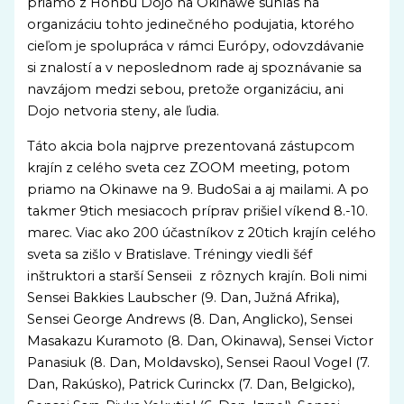
priamo z Honbu Dojo na Okinawe súhlas na
organizáciu tohto jedinečného podujatia, ktorého
cieľom je spolupráca v rámci Európy, odovzdávanie
si znalostí a v neposlednom rade aj spoznávanie sa
navzájom medzi sebou, pretože organizáciu, ani
Dojo netvoria steny, ale ľudia.
Táto akcia bola najprve prezentovaná zástupcom
krajín z celého sveta cez ZOOM meeting, potom
priamo na Okinawe na 9. BudoSai a aj mailami. A po
takmer 9tich mesiacoch príprav prišiel víkend 8.-10.
marec. Viac ako 200 účastníkov z 20tich krajín celého
sveta sa zišlo v Bratislave. Tréningy viedli šéf
inštruktori a starší Senseii z rôznych krajín. Boli nimi
Sensei Bakkies Laubscher (9. Dan, Južná Afrika),
Sensei George Andrews (8. Dan, Anglicko), Sensei
Masakazu Kuramoto (8. Dan, Okinawa), Sensei Victor
Panasiuk (8. Dan, Moldavsko), Sensei Raoul Vogel (7.
Dan, Rakúsko), Patrick Curinckx (7. Dan, Belgicko),