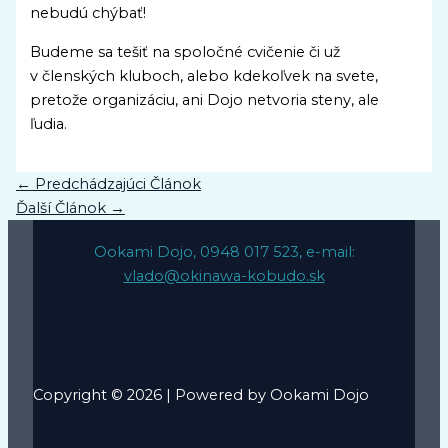
nebudú chýbať!
Budeme sa tešiť na spoločné cvičenie či už
v členských kluboch, alebo kdekoľvek na svete,
pretože organizáciu, ani Dojo netvoria steny, ale
ľudia.
←
Predchádzajúci Článok
Ďalší Článok
→
Ookami Dojo, 0948 017 523, e-mail:
vlado@okinawa-kobudo.sk
Copyright © 2026 | Powered by Ookami Dojo