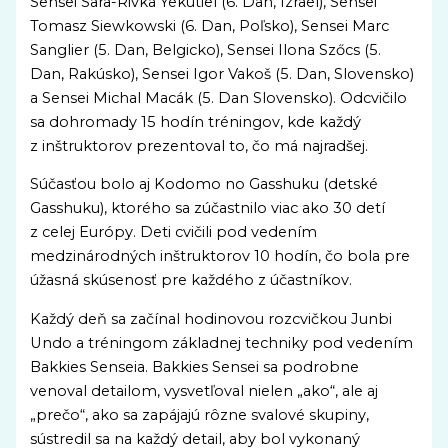
Sensei Sara-Rivka Yekutiel (6. Dan, Izrael), Sensei
Tomasz Siewkowski (6. Dan, Poľsko), Sensei Marc
Sanglier (5. Dan, Belgicko), Sensei Ilona Szőcs (5.
Dan, Rakúsko), Sensei Igor Vakoš (5. Dan, Slovensko)
a Sensei Michal Macák (5. Dan Slovensko). Odcvičilo
sa dohromady 15 hodín tréningov, kde každý
z inštruktorov prezentoval to, čo má najradšej.
Súčasťou bolo aj Kodomo no Gasshuku (detské
Gasshuku), ktorého sa zúčastnilo viac ako 30 detí
z celej Európy. Deti cvičili pod vedením
medzinárodných inštruktorov 10 hodín, čo bola pre
úžasná skúsenosť pre každého z účastníkov.
Každý deň sa začínal hodinovou rozcvičkou Junbi
Undo a tréningom základnej techniky pod vedením
Bakkies Senseia. Bakkies Sensei sa podrobne
venoval detailom, vysvetľoval nielen „ako“, ale aj
„prečo“, ako sa zapájajú rôzne svalové skupiny,
sústredil sa na každý detail, aby bol vykonaný