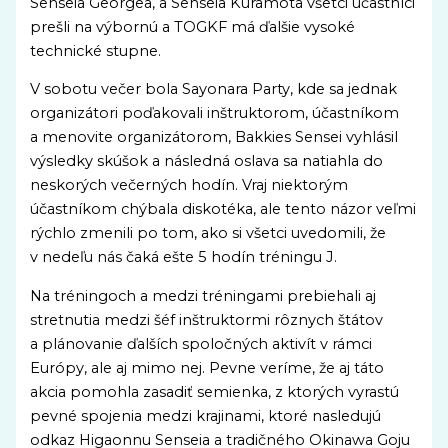
Senseia Georgea, a Senseia Kuramota všetci účastníci
prešli na výbornú a TOGKF má ďalšie vysoké
technické stupne.
V sobotu večer bola Sayonara Party, kde sa jednak
organizátori poďakovali inštruktorom, účastníkom
a menovite organizátorom, Bakkies Sensei vyhlásil
výsledky skúšok a následná oslava sa natiahla do
neskorých večerných hodín. Vraj niektorým
účastníkom chýbala diskotéka, ale tento názor veľmi
rýchlo zmenili po tom, ako si všetci uvedomili, že
v nedeľu nás čaká ešte 5 hodín tréningu J.
Na tréningoch a medzi tréningami prebiehali aj
stretnutia medzi šéf inštruktormi rôznych štátov
a plánovanie ďalších spoločných aktivít v rámci
Európy, ale aj mimo nej. Pevne veríme, že aj táto
akcia pomohla zasadiť semienka, z ktorých vyrastú
pevné spojenia medzi krajinami, ktoré nasledujú
odkaz Higaonnu Senseia a tradičného Okinawa Goju