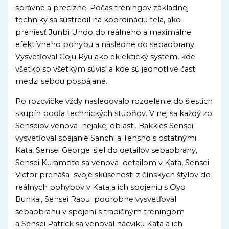
správne a precízne. Počas tréningov základnej
techniky sa sústredil na koordináciu tela, ako
preniesť Junbi Undo do reálneho a maximálne
efektívneho pohybu a následne do sebaobrany.
Vysvetľoval Goju Ryu ako eklektický systém, kde
všetko so všetkým súvisí a kde sú jednotlivé časti
medzi sebou pospájané.
Po rozcvičke vždy nasledovalo rozdelenie do šiestich
skupín podľa technických stupňov. V nej sa každý zo
Senseiov venoval nejakej oblasti. Bakkies Sensei
vysvetľoval spájanie Sanchi a Tensho s ostatnými
Kata, Sensei George išiel do detailov sebaobrany,
Sensei Kuramoto sa venoval detailom v Kata, Sensei
Victor prenášal svoje skúsenosti z čínskych štýlov do
reálnych pohybov v Kata a ich spojeniu s Oyo
Bunkai, Sensei Raoul podrobne vysvetľoval
sebaobranu v spojení s tradičným tréningom
a Sensei Patrick sa venoval nácviku Kata a ich