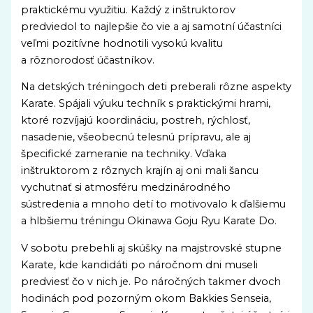
praktickému využitiu. Každý z inštruktorov
predviedol to najlepšie čo vie a aj samotní účastníci
veľmi pozitívne hodnotili vysokú kvalitu
a rôznorodosť účastníkov.
Na detských tréningoch deti preberali rôzne aspekty
Karate. Spájali výuku techník s praktickými hrami,
ktoré rozvíjajú koordináciu, postreh, rýchlosť,
nasadenie, všeobecnú telesnú prípravu, ale aj
špecifické zameranie na techniky. Vďaka
inštruktorom z rôznych krajín aj oni mali šancu
vychutnať si atmosféru medzinárodného
sústredenia a mnoho detí to motivovalo k ďalšiemu
a hlbšiemu tréningu Okinawa Goju Ryu Karate Do.
V sobotu prebehli aj skúšky na majstrovské stupne
Karate, kde kandidáti po náročnom dni museli
predviesť čo v nich je. Po náročných takmer dvoch
hodinách pod pozorným okom Bakkies Senseia,