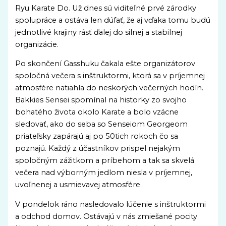
Ryu Karate Do. Už dnes sú viditeľné prvé zárodky
spolupráce a ostáva len dúfať, že aj vďaka tomu budú
jednotlivé krajiny rásť ďalej do silnej a stabilnej
organizácie.
Po skončení Gasshuku čakala ešte organizátorov
spoločná večera s inštruktormi, ktorá sa v príjemnej
atmosfére natiahla do neskorých večerných hodín.
Bakkies Sensei spomínal na historky zo svojho
bohatého života okolo Karate a bolo vzácne
sledovať, ako do seba so Senseiom Georgeom
priateľsky zapárajú aj po 50tich rokoch čo sa
poznajú. Každý z účastníkov prispel nejakým
spoločným zážitkom a príbehom a tak sa skvelá
večera nad výborným jedlom niesla v príjemnej,
uvoľnenej a usmievavej atmosfére.
V pondelok ráno nasledovalo lúčenie s inštruktormi
a odchod domov. Ostávajú v nás zmiešané pocity.