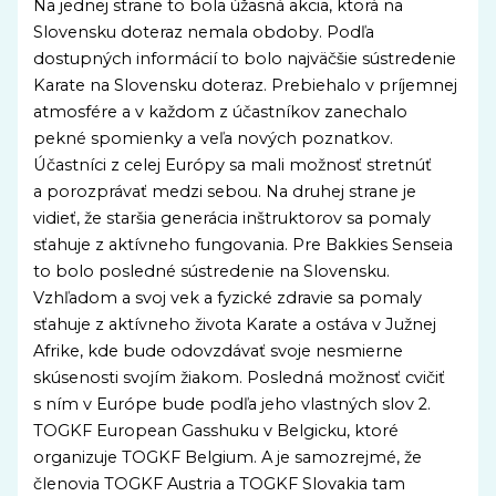
Na jednej strane to bola úžasná akcia, ktorá na
Slovensku doteraz nemala obdoby. Podľa
dostupných informácií to bolo najväčšie sústredenie
Karate na Slovensku doteraz. Prebiehalo v príjemnej
atmosfére a v každom z účastníkov zanechalo
pekné spomienky a veľa nových poznatkov.
Účastníci z celej Európy sa mali možnosť stretnúť
a porozprávať medzi sebou. Na druhej strane je
vidieť, že staršia generácia inštruktorov sa pomaly
sťahuje z aktívneho fungovania. Pre Bakkies Senseia
to bolo posledné sústredenie na Slovensku.
Vzhľadom a svoj vek a fyzické zdravie sa pomaly
sťahuje z aktívneho života Karate a ostáva v Južnej
Afrike, kde bude odovzdávať svoje nesmierne
skúsenosti svojím žiakom. Posledná možnosť cvičiť
s ním v Európe bude podľa jeho vlastných slov 2.
TOGKF European Gasshuku v Belgicku, ktoré
organizuje TOGKF Belgium. A je samozrejmé, že
členovia TOGKF Austria a TOGKF Slovakia tam