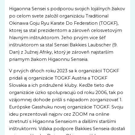
Higaonna Sensei s podporou svojich lojálnych žiakov
po celom svete založil organizáciu Traditional
Okinawa Goju Ryu Karate Do Federation (TOGKF),
ktorej sa stal prezidentom a zároveň celosvetovým
hlavným inštruktorom. Jeho prvým vice šéf
inštruktorom sa stal Sensei Bakkies Laubscher (9.
Dan) z Južnej Afriky, ktorý je zároveň najstarším
priamym žiakom Higaonnu Senseia.
V prvých dňoch roku 2023 sa k organizácií TOGKF
pridali aj organizácie TOGKF Austria a TOGKF
Slovakia a ich pridružené kluby. Keďže tieto dve
organizácie úzko spolupracujú od roku 2006, tak po
vzájomnej dohode prišli s nápadom zorganizovať 1.
Európske Gasshuku novej organizácie TOGKF. Svoju
ideu prezentovali najprv cez ZOOM na online
stretnutí s Higaonna Senseiom a ďalšími staršími
inštruktormi. Vďaka podpore Bakkies Senseia dostali